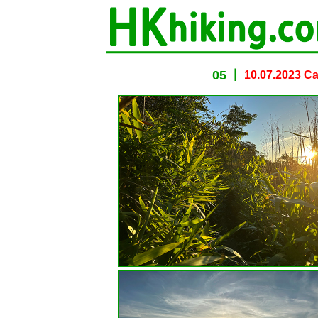
spacer
05
10.07.2023 C
spacer
spacer